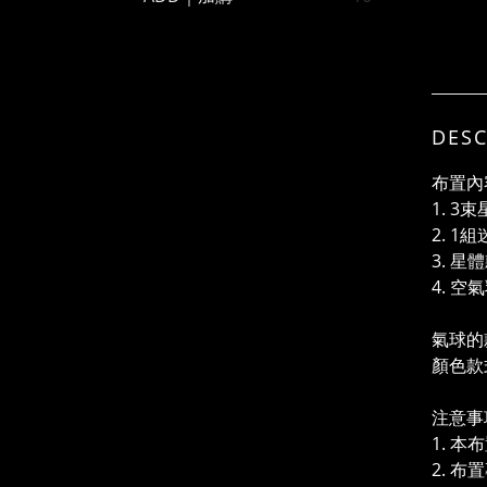
DESC
布置內
1. 
2. 1
3. 星
4. 
氣球的
顏色款
注意事
1. 
2. 