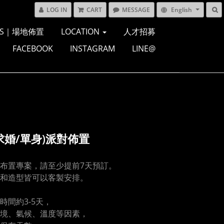
LOG IN
CART
MESSAGE
English
ONS｜場地佈置
LOCATION
人才招募
FACEBOOK
INSTAGRAM
LINE@
求婚/單⾝)派對佈置
布置專案，請至少提前7天預訂。
和造型皆可以客製安排。
時間約3-5天，
境、氣候、溫度等因素，