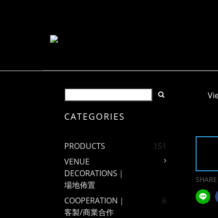
Vi
CATEGORIES
PRODUCTS
151
VENUE
DECORATIONS｜
SHARE
場地佈置
COOPERATION｜
6
客製/商業合作