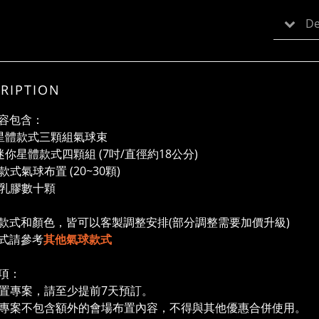
De
RIPTION
容包含：
3束星體款式三顆組氣球束
組迷你星體款式四顆組 (7吋/直徑約18公分)
體款式氣球布置 (20~30顆)
空氣乳膠數⼗顆
款式和顏色，皆可以客製調整安排(部分調整需要加價升級)
式請參考
其他氣球款式
項：
本布置專案，請至少提前7天預訂。
布置專案不包含額外的會場布置內容，不得與其他優惠合併使用。