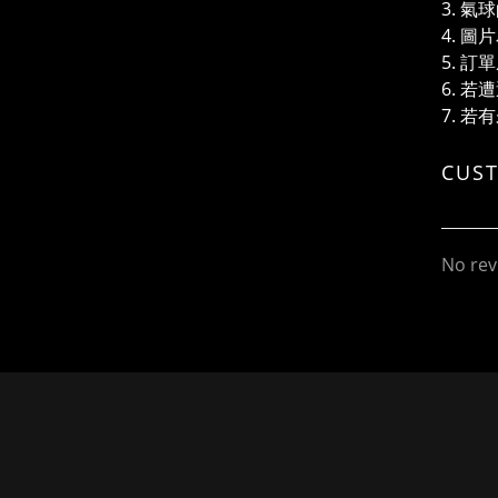
3. 
4. 
5. 
6. 
7. 
CUS
No rev