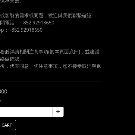
保存天數。
或客製的需求或問題，歡迎與我們聯繫確認
電話： +852 92918650
pp：+852 92918650
務必詳讀相關注意事項(於本頁面底部)，並建議
絡做確認。
後，代表同意一切注意事項，恕不接受取消與退
000
Y
 CART