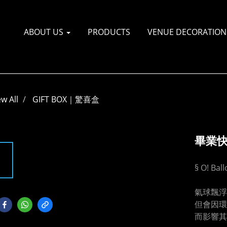
ABOUT US
PRODUCTS
VENUE DECORATI
ew All
GIFT BOX｜驚喜盒
畢業快樂
§ O! Ba
氣球飄浮
但會因環
而影響其