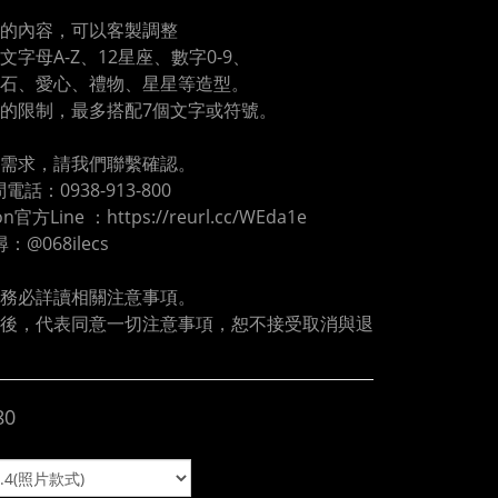
的內容，可以客製調整
文字母A-Z、12星座、數字0-9、
石、愛心、禮物、星星等造型。
的限制，最多搭配7個文字或符號。
需求，請我們聯繫確認。
電話：0938-913-800
oon官方Line ：https://reurl.cc/WEda1e
尋：@068ilecs
務必詳讀相關注意事項。
後，代表同意一切注意事項，恕不接受取消與退
80