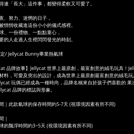
得連「長大」這件事，都變得柔軟又可愛了。
夜、努力、迷惘的日子，
被悄悄收藏進這份小小的儀式感裡。
球、一份禮物、一點點童心，
要的人走過人生裡閃閃發光的時刻。
定/ Jellycat Bunny畢業熱氣球
lycat 品牌故事】Jellycat 世界上最原創，最富創意的絨毛玩具！J
材料，可愛及突出的設計，成為世界上最原創最富創意的絨毛玩
llycat 玩偶已經成為一種時尚，品牌名稱來自於孩子們喜歡的 果凍 
ellycat 品牌的標誌與形象。
間｜此款氣球的保存時間約5-7天 (視環境因素有所不同)
間｜
球的飄浮時間約3~5天 (視環境因素有所不同)