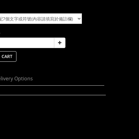
y
 CART
livery Options