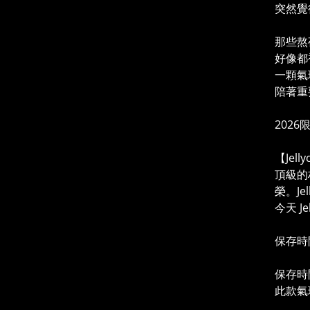
突然覺
那些熬
好像都
一顆氣
陪著重
2026限
【Jel
頂級的
榮。Je
今天 J
保存時
保存時
此款氣