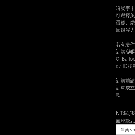
暗號字卡
可選擇英
蛋糕、鑽
因飄浮力
若有急件
訂購/詢問
O! Ball
👉 ID搜
訂購前請
訂單成立
款。
NT$4,3
氣球款式