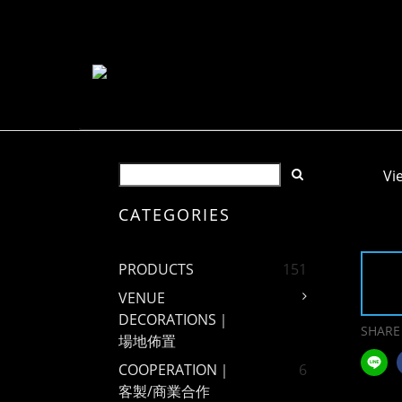
Vi
CATEGORIES
PRODUCTS
151
VENUE
DECORATIONS｜
SHARE
場地佈置
COOPERATION｜
6
客製/商業合作