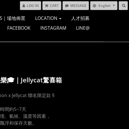
LOG IN
CART
MESSAGE
English
ONS｜場地佈置
LOCATION
人才招募
FACEBOOK
INSTAGRAM
LINE@
🎓｜Jellycat驚喜箱
lloon x Jellycat 聯名限定款 §
時間約5~7天
境、氣候、溫度等因素，
飄浮和保存天數。