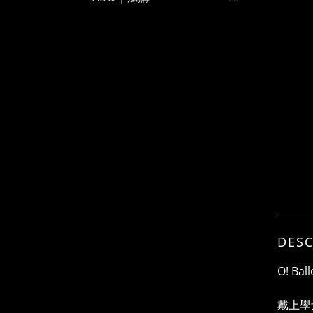
DESC
O! Bal
戴上學