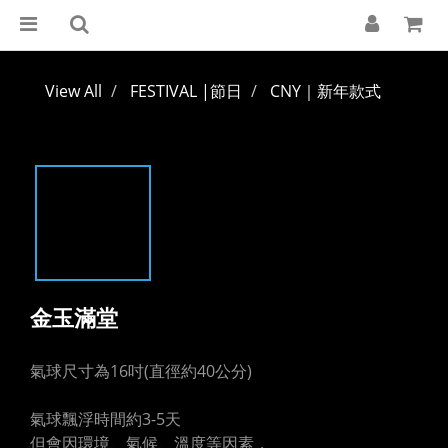
View All
FESTIVAL |節日
CNY｜新年款式
金玉滿堂
氣球尺寸為16吋(直徑約40公分)
氣球飄浮時間約3-5天
但會因環境、氣候、溫度等因素，