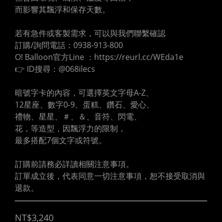
而影響其飄浮和保存天數。
若有急件或客製需求，可以與我們聯繫確認
訂購/詢問電話：0938-913-800
O! Balloon官方Line ：https://reurl.cc/WEda1e
👉 ID搜尋：@068ilecs
暗號字卡的內容，可選擇英文字母A-Z、
12星座、數字0-9、蛋糕、鑽石、愛心、
禮物、星星、＃、＆、音符、閃電、
花，等造型，因飄浮力的限制，
最多搭配7個文字或符號。
訂購前請務必詳讀相關注意事項。
訂單成立後，代表同意一切注意事項，恕不接受取消與
退款。
NT$3,240