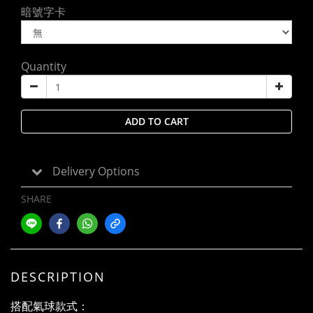
暗號字卡
Quantity
ADD TO CART
Delivery Options
SHARE
DESCRIPTION
搭配氣球款式：