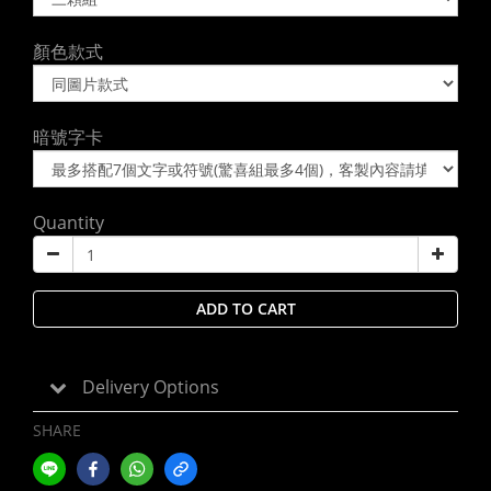
顏色款式
暗號字卡
Quantity
ADD TO CART
Delivery Options
SHARE