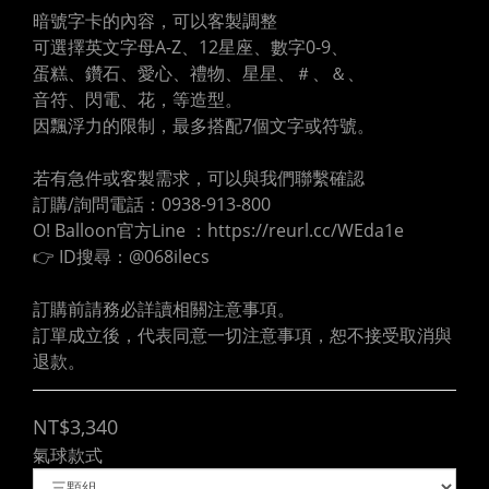
暗號字卡的內容，可以客製調整
可選擇英文字母A-Z、12星座、數字0-9、
蛋糕、鑽石、愛心、禮物、星星、＃、＆、
音符、閃電、花，等造型。
因飄浮力的限制，最多搭配7個文字或符號。
若有急件或客製需求，可以與我們聯繫確認
訂購/詢問電話：0938-913-800
O! Balloon官方Line ：https://reurl.cc/WEda1e
👉 ID搜尋：@068ilecs
訂購前請務必詳讀相關注意事項。
訂單成立後，代表同意一切注意事項，恕不接受取消與
退款。
NT$3,340
氣球款式