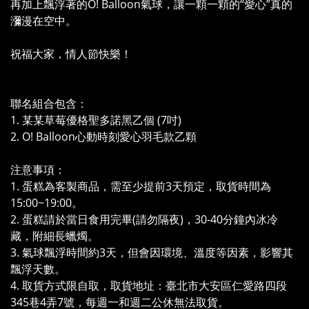
再加上飄浮著的O! Balloon氣球，讓一顆一顆的“愛心”真的
瀰漫在空中。
祝福大家，情人節快樂！
聯名組合包含：
1. 某某草莓優格聖多諾黑乙個 (7吋)
2. O! Balloon心動時刻愛心羽毛款乙顆
注意事項：
1. 蛋糕為客製商品，需至少提前3天預定，取貨時間為
15:00~19:00。
2. 蛋糕請於當日食用完畢(請勿隔夜)，30-40分鐘內冰冷
藏，附細長蠟燭。
3. 氣球飄浮時間約3天，但會因環境、溫度等因素，影響其
飄浮天數。
4. 取貨方式限自取，取貨地址：臺北市大安區仁愛路四段
345巷4弄7號，每週一和週二公休無法取貨。