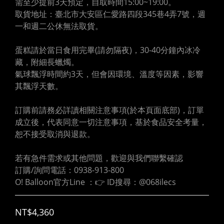
需至少提前3天預定，自取時間15:00~19:00。
取貨地址：臺北市大安區仁愛路四段345巷4弄7號，週
一和週二公休無法取貨。
蛋糕請於當日食用完畢(請勿隔夜)，30-40分鐘內冰冷
藏，附細長蠟燭。
氣球飄浮時間約3天，但會因環境、溫度等因素，影響
其飄浮天數。
訂購前請務必詳讀相關注意事項(於本頁面底部)，訂單
成立後，代表同意一切注意事項，基於食品安全考量，
恕不接受取消與退款。
若有急件需求或其他問題，歡迎與我們聯繫確認
訂購/詢問電話：0938-913-800
O! Balloon官方Line ：👉 ID搜尋：@068ilecs
NT$4,360