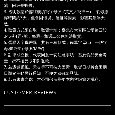
藏，附細長蠟燭。
3. 透明款請於備註欄填寫字母(A-Z英文大寫擇一) ，氣球漂
浮時間約3天，但會因環境、溫度等因素，影響其飄浮天
數。
4. 取貨方式限自取，取貨地址：臺北市大安區仁愛路四段
345巷4弄7號，每週一和週二公休無法取貨。
5. 蛋糕因字母差異，共有三種款式，簡單字母(L)，一般字
母和特殊字母(B/M/W)。
6. 訂單成立後，代表同意一切注意事項，基於食品安全考
量，恕不接受取消與退款。
7. 若遭遇颱風、天災等不可抗力因素，取貨日期將會延期，
日期會主動另行通知，不便之處敬請見諒。
8. 若有未盡之處，本公司保留變更本內容細節之權利。
CUSTOMER REVIEWS