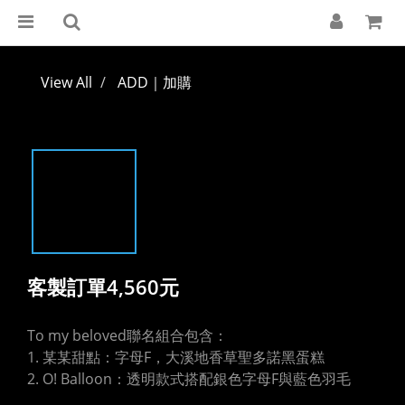
View All
ADD｜加購
客製訂單4,560元
To my beloved聯名組合包含：
1. 某某甜點：字母F，大溪地香草聖多諾黑蛋糕
2. O! Balloon：透明款式搭配銀色字母F與藍色羽毛