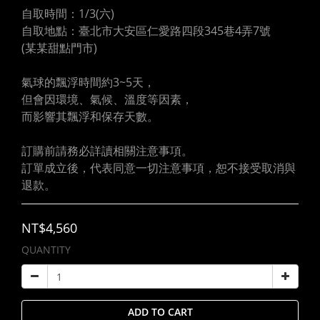
自取時間：1/3(六)
自取地點：臺北市大安區仁愛路四段345巷4弄7號
(某某甜點門市)
氣球的飄浮時間約3~5天，
但會因環境、氣候、溫度等因素，
而影響其飄浮和保存天數。
訂購前請務必詳讀相關注意事項。
訂單成立後，代表同意一切注意事項，恕不接受取消與
退款。
NT$4,560
QUANTITY
ADD TO CART