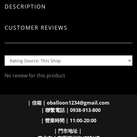
DESCRIPTION
CUSTOMER REVIEWS
No review for this product
| 信箱 | oballoon1234@gmail.com
| 聯繫電話 | 0938-913-800
| 營業時間 | 11:00-20:00
| 門市地址 |