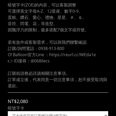
暗號字卡(ZOE)的內容，可以客製調整
可選擇英文字母A-Z、12星座、數字0-9、
蛋糕、鑽石、愛心、禮物、星星、＃、＆、
音符、閃電、花，等造型。
因飄浮力的限制，最多搭配7個文字或符號。
若有急件或客製需求，可以與我們聯繫確認
訂購/詢問電話：0938-913-800
O! Balloon官方Line ：https://reurl.cc/WEda1e
👉 ID搜尋：@068ilecs
訂購前請務必詳讀相關注意事項。
訂單成立後，代表同意一切注意事項，恕不接受取消與
退款。
NT$2,080
暗號字卡