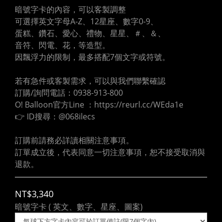
暗號字卡的內容，可以客製調整
可選擇英文字母A-Z、12星座、數字0-9、
蛋糕、鑽石、愛心、禮物、星星、＃、＆、
音符、閃電、花，等造型。
因飄浮力的限制，最多搭配7個文字或符號。
若有急件或客製需求，可以與我們聯繫確認
訂購/詢問電話：0938-913-800
O! Balloon官方Line ：https://reurl.cc/WEda1e
👉 ID搜尋：@068ilecs
訂購前請務必詳讀相關注意事項。
訂單成立後，代表同意一切注意事項，恕不接受取消與
退款。
NT$3,340
暗號字卡 ( 英文、數字、星座、圖案)