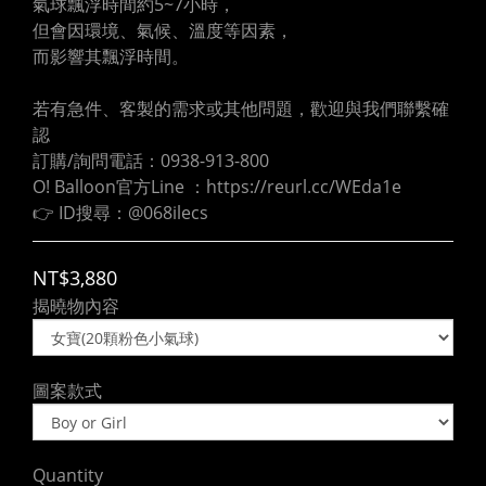
氣球飄浮時間約5~7小時，
但會因環境、氣候、溫度等因素，
而影響其飄浮時間。
若有急件、客製的需求或其他問題，歡迎與我們聯繫確
認
訂購/詢問電話：0938-913-800
O! Balloon官方Line ：https://reurl.cc/WEda1e
👉 ID搜尋：@068ilecs
NT$3,880
揭曉物內容
圖案款式
Quantity