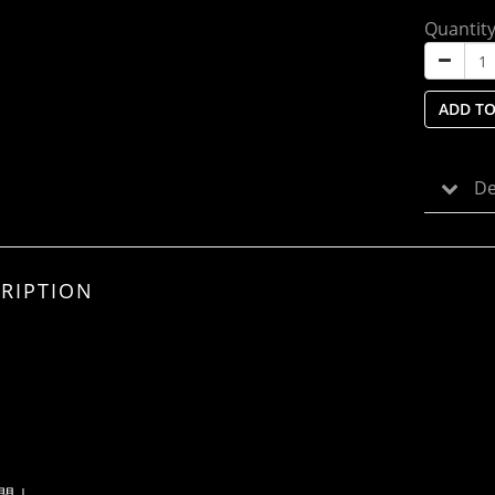
Quantit
ADD TO
De
RIPTION