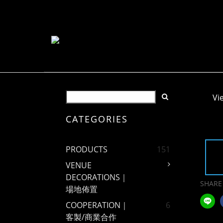
Vi
CATEGORIES
PRODUCTS
151
VENUE
DECORATIONS｜
SHARE
場地佈置
COOPERATION｜
6
客製/商業合作