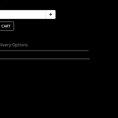
y
 CART
livery Options