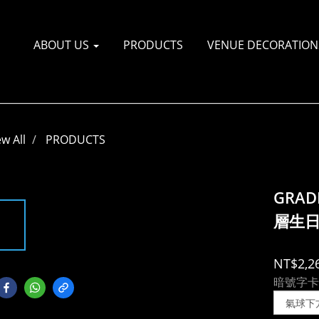
ABOUT US
PRODUCTS
VENUE DECORATI
ew All
PRODUCTS
GRAD
層生日
NT$2,2
暗號字卡