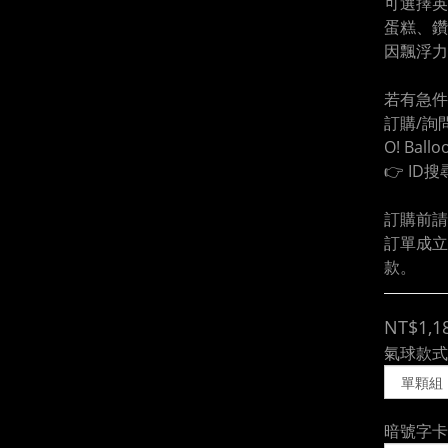
可選擇英
蛋糕、鑽
因飄浮力
若有急件
訂購/詢問
O! Ball
👉 ID搜
訂購前請
訂單成立
款。
NT$1,1
氣球款式
暗號字卡