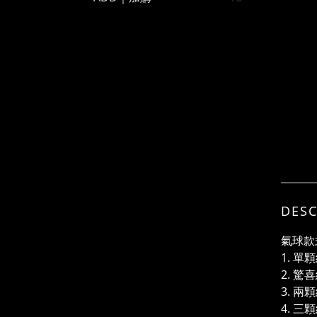
DESC
氣球款
1. 
2. 驚
3. 
4. 