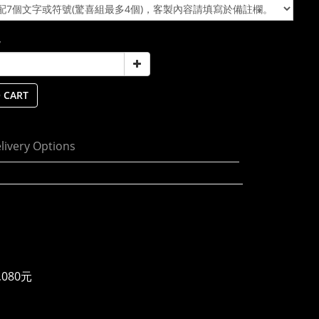
y
 CART
livery Options
080元