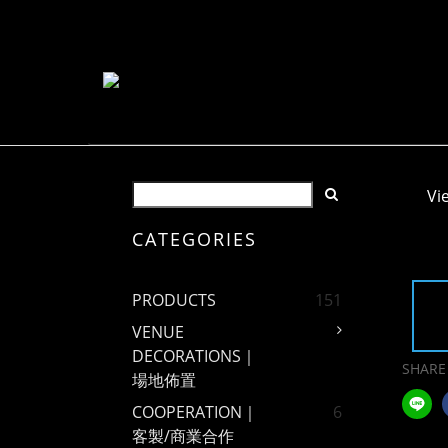
Vi
CATEGORIES
PRODUCTS
151
VENUE
DECORATIONS｜
SHARE
場地佈置
COOPERATION｜
6
客製/商業合作