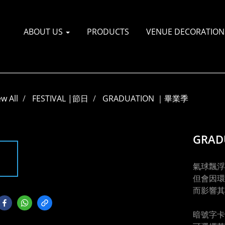
ABOUT US
PRODUCTS
VENUE DECORATI
ew All
FESTIVAL |節日
GRADUATION ｜畢業季
GRAD
氣球飄浮
但會因環
而影響其
暗號字卡