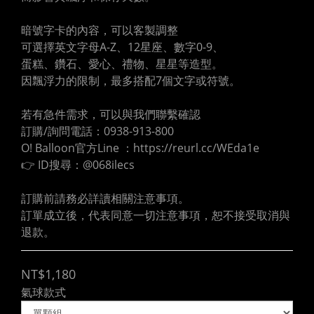
暗號字卡的內容，可以客製調整
可選擇英文字母A-Z、12星座、數字0-9、
蛋糕、鑽石、愛心、禮物、星星等造型。
因飄浮力的限制，最多搭配7個文字或符號。
若有急件需求，可以與我們聯繫確認
訂購/詢問電話：0938-913-800
O! Balloon官方Line ：https://reurl.cc/WEda1e
👉 ID搜尋：@068ilecs
訂購前請務必詳讀相關注意事項。
訂單成立後，代表同意一切注意事項，恕不接受取消與
退款。
NT$1,180
氣球款式