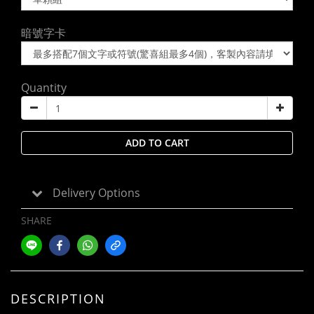
暗號字卡
Quantity
ADD TO CART
Delivery Options
SHARE
DESCRIPTION