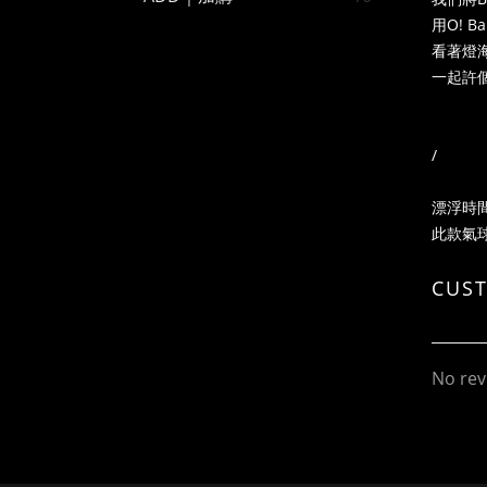
用O! 
看著燈
一起許
/
漂浮時
此款氣球
CUS
No rev