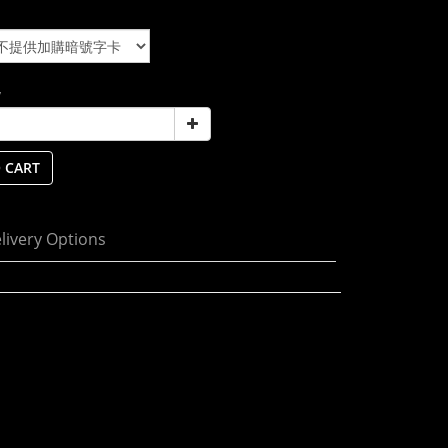
y
 CART
livery Options