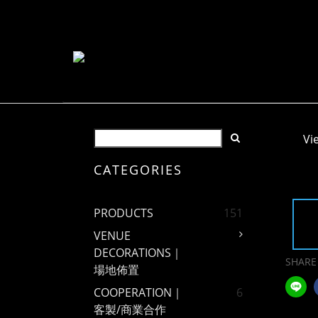
Vi
CATEGORIES
PRODUCTS
151
VENUE
DECORATIONS｜
SHARE
場地佈置
COOPERATION｜
6
客製/商業合作