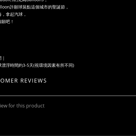
Balloon許願球裝點這個城市的聖誕節，
海，拿起汽球，
個願吧！
間｜
漂浮時間約3-5天(視環境因素有所不同)
TOMER REVIEWS
iew for this product