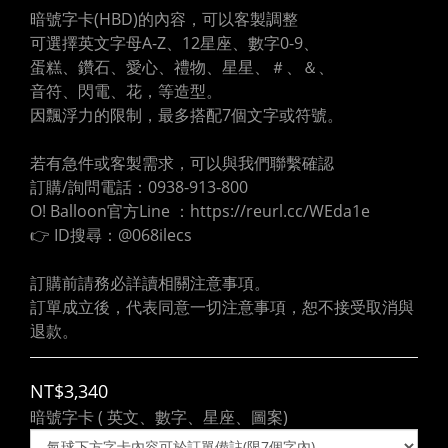
暗號字卡(HBD)的內容，可以客製調整
可選擇英文字母A-Z、12星座、數字0-9、
蛋糕、鑽石、愛心、禮物、星星、＃、＆、
音符、閃電、花，等造型。
因飄浮力的限制，最多搭配7個文字或符號。
若有急件或客製需求，可以與我們聯繫確認
訂購/詢問電話：0938-913-800
O! Balloon官方Line ：https://reurl.cc/WEda1e
👉 ID搜尋：@068ilecs
訂購前請務必詳讀相關注意事項。
訂單成立後，代表同意一切注意事項，恕不接受取消與
退款。
NT$3,340
暗號字卡 ( 英文、數字、星座、圖案)