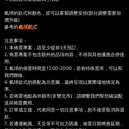
氣球的款式和顏色，皆可以客製調整安排(部分調整需要加
價升級)
參考的
氣球款式
注意事項：
1. 本佈置專案，請至少提前3天預訂。
2. 佈置專案不包含額外的品項內容，不得與其他優惠合併使
用。
3. 氣球的佈置時間是12:00~20:00，若有特殊需求，可以和
我們聯絡。
4. 氣球款式的搭配為⽰意圖，最終呈現以實際場地情況為
準。
5. 若佈置地點為外縣市(非雙北市)，請聯繫我們幫您確認配
送與佈置費用。
6. 訂單成立後，代表同意一切注意事項，恕不接受取消與退
款。
7. 若遭遇颱風、天災等不可抗力因素，佈置日期將會延期，