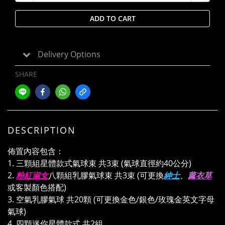
ADD TO CART
Delivery Options
SHARE
DESCRIPTION
佈置內容包含：
1. 三顆組星體款式氣球束 共3束 (氣球直徑約40公分)
2.
粉紅淑⼥
八顆組乳膠氣球束 共3束 (可更換
紳士
、
薰衣草
或客製顏色搭配)
3. 空氣乳膠氣球 共20顆 (可更換金色/銀色/玫瑰金英文字母
氣球)
4. 四顆迷你星體款式 共2組