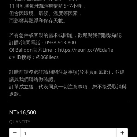
11吋乳膠氣球飄浮時間約5~7小時，
但會因環境、氣候、溫度等因素，
而影響其飄浮和保存天數。
若有急件或客製的需求或問題，歡迎與我們聯繫確認
訂購/詢問電話：0938-913-800
O! Balloon官方Line ：https://reurl.cc/WEda1e
👉 ID搜尋：@068ilecs
訂購前請務必詳讀相關注意事項(於本頁面底部)，並建
議與我們聯絡做確認。
訂單成立後，代表同意一切注意事項，恕不接受取消與
退款。
NT$16,500
QUANTITY