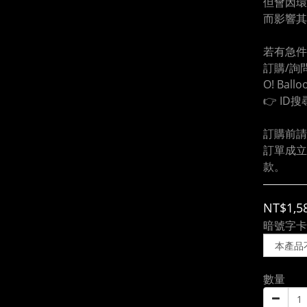
但會因環
而影響其
若有急件
訂購/詢問
O! Ball
👉 ID搜
訂購前請
訂單成立
款。
NT$1,5
暗號字卡
數量