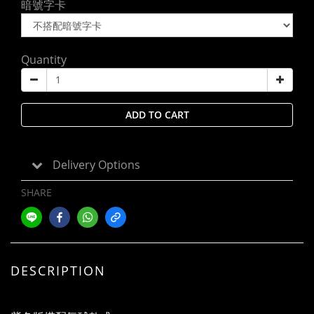
暗號字卡
Quantity
ADD TO CART
Delivery Options
SHARE
DESCRIPTION