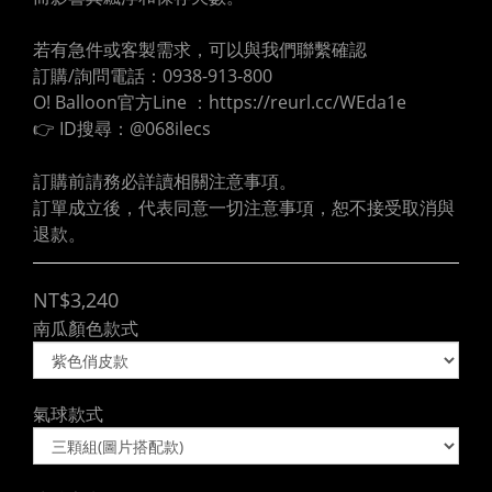
若有急件或客製需求，可以與我們聯繫確認
訂購/詢問電話：0938-913-800
O! Balloon官方Line ：https://reurl.cc/WEda1e
👉 ID搜尋：@068ilecs
訂購前請務必詳讀相關注意事項。
訂單成立後，代表同意一切注意事項，恕不接受取消與
退款。
NT$3,240
南瓜顏色款式
氣球款式