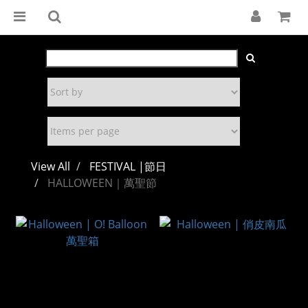
View All
FESTIVAL |節日
HALLOWEEN｜萬聖節