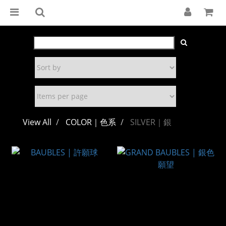
View All
COLOR｜色系
SILVER｜銀