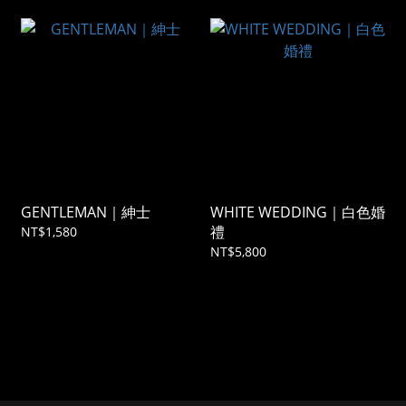
GENTLEMAN｜紳士
WHITE WEDDING｜白色婚
禮
NT$1,580
NT$5,800