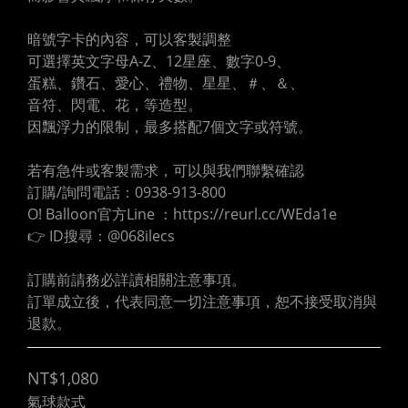
暗號字卡的內容，可以客製調整
可選擇英文字母A-Z、12星座、數字0-9、
蛋糕、鑽石、愛心、禮物、星星、＃、＆、
音符、閃電、花，等造型。
因飄浮力的限制，最多搭配7個文字或符號。
若有急件或客製需求，可以與我們聯繫確認
訂購/詢問電話：0938-913-800
O! Balloon官方Line ：https://reurl.cc/WEda1e
👉 ID搜尋：@068ilecs
訂購前請務必詳讀相關注意事項。
訂單成立後，代表同意一切注意事項，恕不接受取消與
退款。
NT$1,080
氣球款式