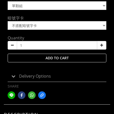
暗號字卡
Quantity
ADD TO CART
Delivery Options
SHARE