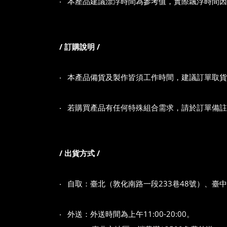
‧
本產品建議漂浮時間為參考值，實際飄浮時間因
/ 訂購說明 /
‧
本產品備貨及製作皆須工作時間
，建議訂單取貨
‧
若購買產品有任何
特殊組合需求
，請於訂單備註
/ 出貨方式 /
‧
自取：臺北（敦化南路一段233巷48號）、臺
‧
外送：外送時間為上午11:00-20:00。