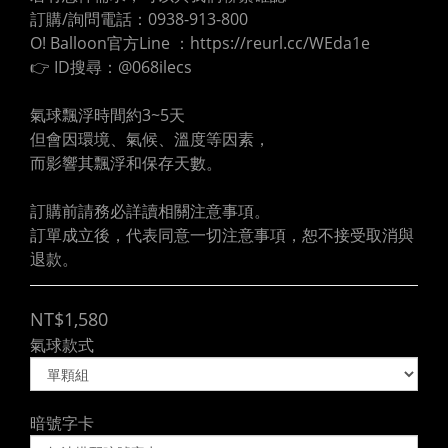
訂購/詢問電話：0938-913-800
O! Balloon官方Line ：https://reurl.cc/WEda1e
👉 ID搜尋：@068ilecs
氣球飄浮時間約3~5天
但會因環境、氣候、溫度等因素，
而影響其飄浮和保存天數。
訂購前請務必詳讀相關注意事項。
訂單成立後，代表同意一切注意事項，恕不接受取消與
退款。
NT$1,580
氣球款式
暗號字卡