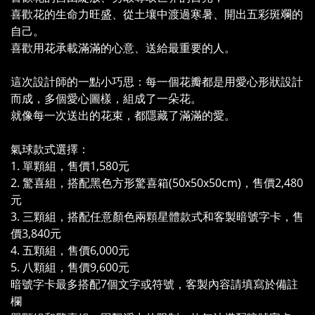
喜歡花的生命力旺盛、從土壤中渡過寒暑、開出五彩斑斕的
自己。
喜歡用花承載滿滿的心意、送給最重要的人。
這次設計師的一點小巧思：每一個花瓣都是用愛心形狀設計
而成，多個愛心圖樣，組成了一朵花。
就像每一次送出的花束，都隱藏了滿滿的愛。
氣球款式選擇：
1. 單顆組，售價1,580元
2. 驚喜組，搭配黑色方形驚喜箱(50x50x50cm)，售價2,480
元
3. 三顆組，搭配任意顏色兩顆星體款式和客製暗號字卡，售
價3,840元
4. 五顆組，售價6,000元
5. 八顆組，售價9,600元
暗號字卡最多搭配7個文字或符號，客製內容請填寫於備註
欄