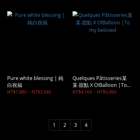
Pure white blessing | 純
Quelques Pâtisseries某
白祝福
某‧甜點 X O!Balloon |To
my beloved
NT$1,080 ~ NT$3,340
NT$4,160 ~ NT$5,060
1
2
3
4