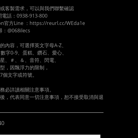
或客製需求，可以與我們聯繫確認
電話：0938-913-800
oon官方Line ：https://reurl.cc/WEda1e
尋：@068ilecs
的內容，可選擇英文字母A-Z、
、數字0-9、蛋糕、鑽石、愛心、
星、＃、＆、音符、閃電、
型，因飄浮力的限制，
7個文字或符號。
務必詳讀相關注意事項。
後，代表同意一切注意事項，恕不接受取消與退
40