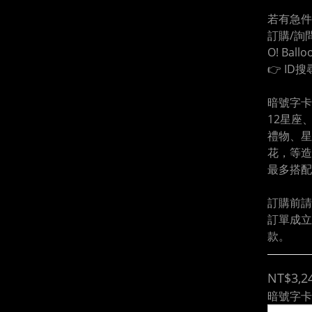
若有急件
訂購/詢問
O! Ball
👉 ID搜
暗號字卡
12星座
禮物、星
花，等造
最多搭配
訂購前請
訂單成立
款。
NT$3,2
暗號字卡