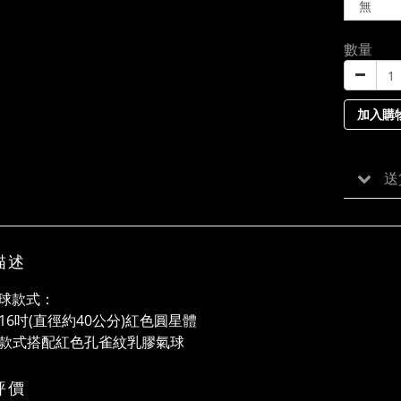
數量
加入購
送
描述
球款式：
顆16吋(直徑約40公分)紅色圓星體
透明款式搭配紅色孔雀紋乳膠氣球
評價