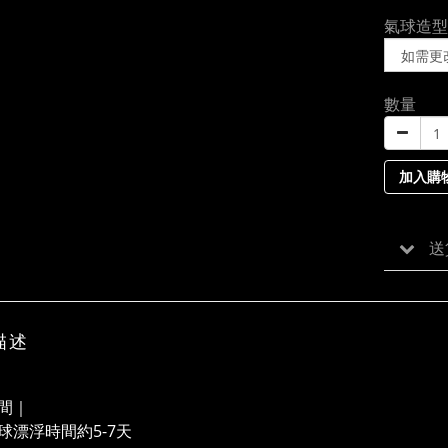
氣球造型
數量
加入購
送
描述
間｜
球漂浮時間約5-7天