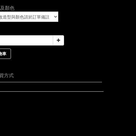
及顏色
物車
貨方式