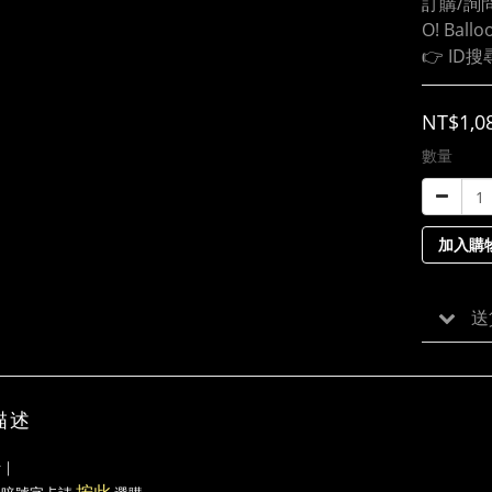
訂購/詢問
O! Ball
👉 ID搜
NT$1,0
數量
加入購
送
描述
卡
｜