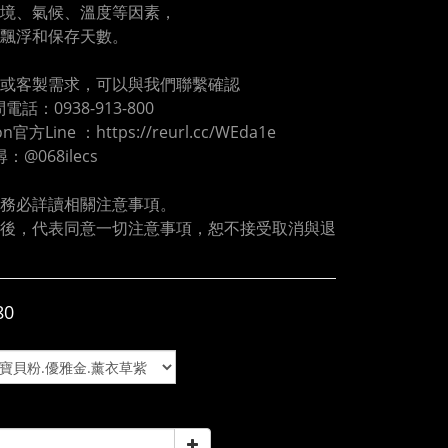
境、氣候、溫度等因素，
飄浮和保存天數。
或客製需求，可以與我們聯繫確認
電話：0938-913-800
oon官方Line ：https://reurl.cc/WEda1e
尋：@068ilecs
務必詳讀相關注意事項。
後，代表同意一切注意事項，恕不接受取消與退
80