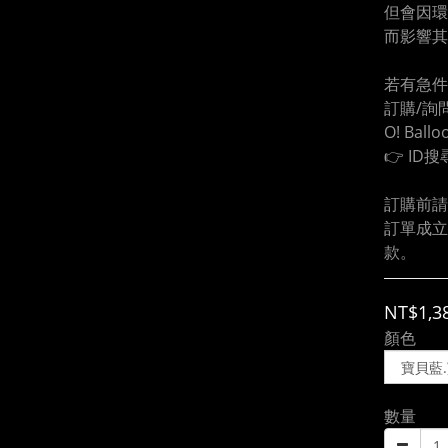
但會因環
而影響其
若有急件
訂購/詢問
O! Ball
👉 ID搜
訂購前請
訂單成立
款。
NT$1,3
顏色
數量