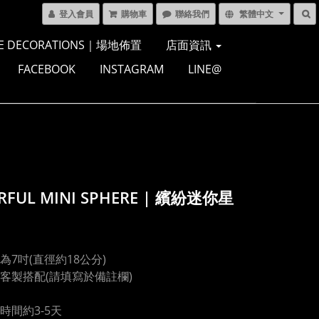
登入會員
購物車
聯絡我們
繁體中文
E DECORATIONS｜場地佈置
店面資訊
FACEBOOK
INSTAGRAM
LINE@
RFUL MINI SPHERE | 繽紛迷你星
為7吋(直徑約18公分)
客製搭配(請填寫於備註欄)
時間約3-5天