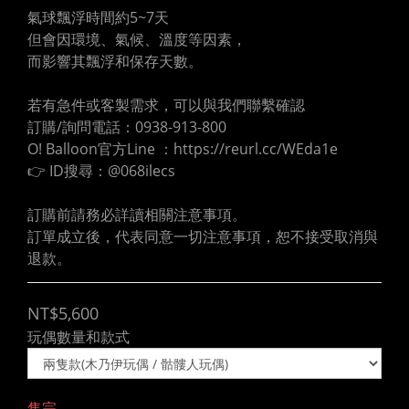
氣球飄浮時間約5~7天
但會因環境、氣候、溫度等因素，
而影響其飄浮和保存天數。
若有急件或客製需求，可以與我們聯繫確認
訂購/詢問電話：0938-913-800
O! Balloon官方Line ：https://reurl.cc/WEda1e
👉 ID搜尋：@068ilecs
訂購前請務必詳讀相關注意事項。
訂單成立後，代表同意一切注意事項，恕不接受取消與
退款。
NT$5,600
玩偶數量和款式
售完