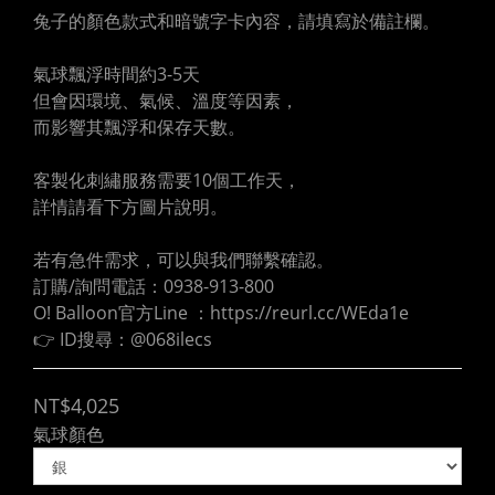
兔子的顏色款式和暗號字卡內容，請填寫於備註欄。
氣球飄浮時間約3-5天
但會因環境、氣候、溫度等因素，
而影響其飄浮和保存天數。
客製化刺繡服務需要10個工作天，
詳情請看下方圖片說明。
若有急件需求，可以與我們聯繫確認。
訂購/詢問電話：0938-913-800
O! Balloon官方Line ：https://reurl.cc/WEda1e
👉 ID搜尋：@068ilecs
NT$4,025
氣球顏色