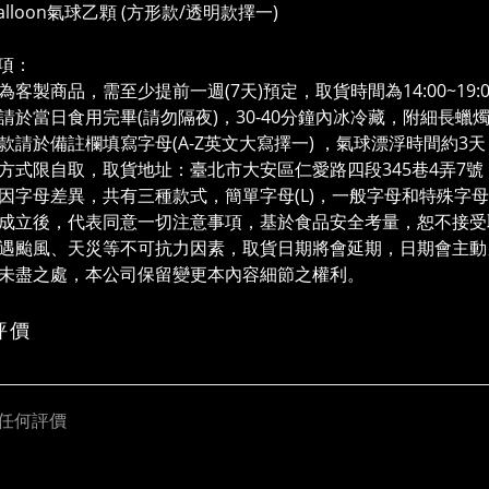
! Balloon氣球乙顆 (方形款/透明款擇一)
項：
糕為客製商品，需至少提前一週(7天)預定，取貨時間為14:00~19:
請於當日食用完畢(請勿隔夜)，30-40分鐘內冰冷藏，附細長蠟
透明款請於備註欄填寫字母(A-Z英文大寫擇一) ，氣球漂浮時間
取貨方式限自取，取貨地址：臺北市大安區仁愛路四段345巷4弄7
蛋糕因字母差異，共有三種款式，簡單字母(
L)，一般字母和特殊字母(
訂單成立後，代表同意一切注意事項，基於食品安全考量，恕不接
若遭遇颱風、天災等不可抗力因素，取貨日期將會延期，日期會主
若有未盡之處，本公司保留變更本內容細節之權利。
評價
任何評價