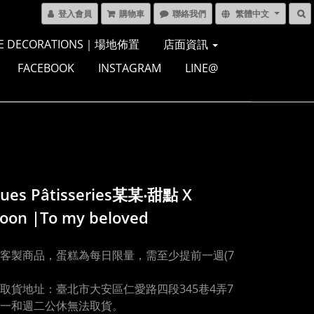
登入會員
購物車
聯絡我們
繁體中文
E DECORATIONS｜場地佈置
店面資訊
FACEBOOK
INSTAGRAM
LINE@
ues Pâtisseries某某‧甜點 X
loon |To my beloved
客製商品，蛋糕為每日限量，需至少提前一週(7
。
取貨地址：臺北市大安區仁愛路四段345巷4弄7
一和週二公休無法取貨。