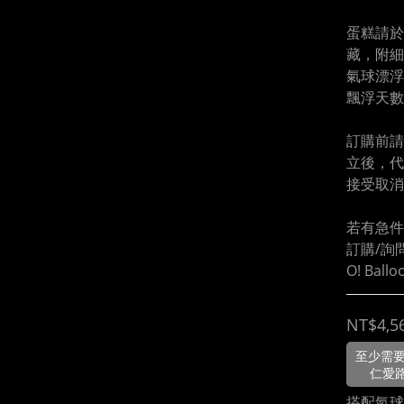
蛋糕請於
藏，附細
氣球漂浮
飄浮天數
訂購前請
立後，代
接受取消
若有急件
訂購/詢問
O! Bal
NT$4,5
至少需要
仁愛
搭配氣球