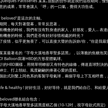
uelques Pâtisseries 某某｡甜點的合作就是我們這段期
意的成果，常常會讓人 「呼」的一口氣，覺得大功告成。
my beloved"是這次的主軸。
期間，每天對著螢幕，常常反思著，
有機會的時候，我們有沒有對身邊的家人，好朋友，愛人... 表
有機會的時候，我們是否有好好珍惜相處的時光？
了疫情，似乎更無畏了，可以直接大聲的告訴妳/你，“你是我最
某某最著名的『字母大溪地香草聖多諾黑』，以薄脆的焦糖泡芙
! Balloon寫著HBD的方形星體氣球。
計的HBD圖樣，用簡單明瞭卻又有特色的線條，傳達直球對決
紳士、打上領結、風度翩翩的捧著心愛的蛋糕。
個款式則繫上同色系的客製字母氣球，兩個字母上下互相呼應，
 safe & healthy ! 好好生活，好好等待，就是我們給自己、和
y beloved聯名組合包含：
某某字母大溪地香草聖多諾黑蛋糕乙個 (10-12吋，視字母款式而定)