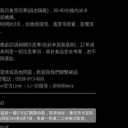
當日食用完畢(請勿隔夜)，30-40分鐘內冰冷
長蠟燭。
時間約3天，但會因環境、溫度等因素，影響其
。
務必詳讀相關注意事項(於本頁面底部)，訂單成
表同意一切注意事項，基於食品安全考量，恕不
與退款。
需求或其他問題，歡迎與我們聯繫確認
電話：0938-913-800
loon官方Line ：👉 ID搜尋：@068ilecs
60
提前一週(7天)訂購限自取，取貨地址：臺北市大安區
路四段345巷4弄7號，每週一和週二公休無法取貨。
款式