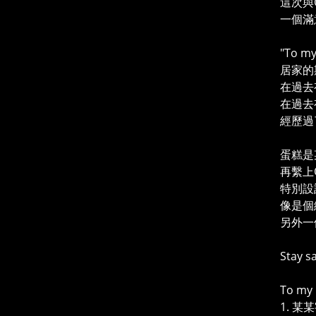
這次與Q
一個滿
"To 
居家的
在過去
在過去
經歷過
蛋糕是
再繫上O
特別設
像是個
另外一
Stay
To m
1. 