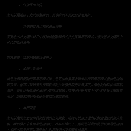
短信退出宣告
您可以通過以下方式聯繫我們，要求我們不要向您發送簡訊。
社交網路應用程式退出宣告
要從您的社交網路帳戶中移除或刪除我們的社交媒體應用程式，請按照社交網路中
的說明進行操作。
提供的說明
對於臉書：請參閱
臉書説明中心
。
地理位置資訊
當您使用我們的行動應用程式時，您可能會被要求透過該行動應用程式提供您的地
理位置。您可以通過調整行動裝置的位置服務設定來選擇不共用您的地理位置詳細
資訊。要拒絕分享您的地理位置詳細資訊，請按照行動裝置上的說明更改相關設置;
否則，請聯繫您的服務提供者或設備製造商。
撤回同意
您可以撤回您之前向我們提供的任何同意，或隨時以合法理由反對處理您的個人資
料。我們將在未來應用您的偏好。在某些情況下，撤回您對我們使用或揭露您的個
人資料的同意將意味著您無法利用我們的某些產品或服務。