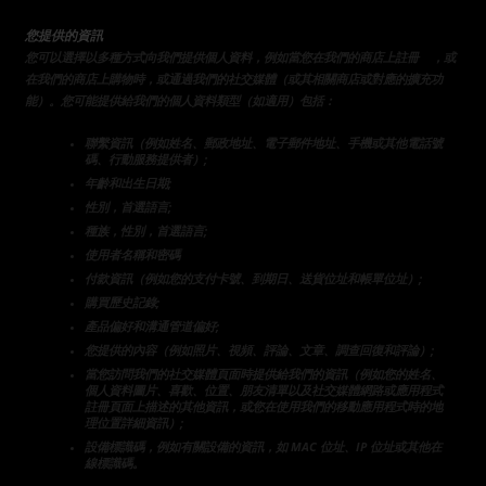
您提供的資訊
時
您可以選擇以多種方式向我們提供個人資料，例如當您在我們的商店上註冊
，或
在我們的商店上購物時，或通過我們的社交媒體（或其相關商店或對應的擴充功
能）。您可能提供給我們的個人資料類型（如適用）包括：
聯繫資訊（例如姓名、郵政地址、電子郵件地址、手機或其他電話號
碼、行動服務提供者）;
年齡和出生日期;
性別，首選語言;
種族，性別，首選語言;
使用者名稱和密碼
付款資訊（例如您的支付卡號、到期日、送貨位址和帳單位址）;
購買歷史記錄;
產品偏好和溝通管道偏好;
您提供的內容（例如照片、視頻、評論、文章、調查回復和評論）;
當您訪問我們的社交媒體頁面時提供給我們的資訊（例如您的姓名、
個人資料圖片、喜歡、位置、朋友清單以及社交媒體網路或應用程式
註冊頁面上描述的其他資訊，或您在使用我們的移動應用程式時的地
理位置詳細資訊）;
設備標識碼，例如有關設備的資訊，如 MAC 位址、IP 位址或其他在
線標識碼。