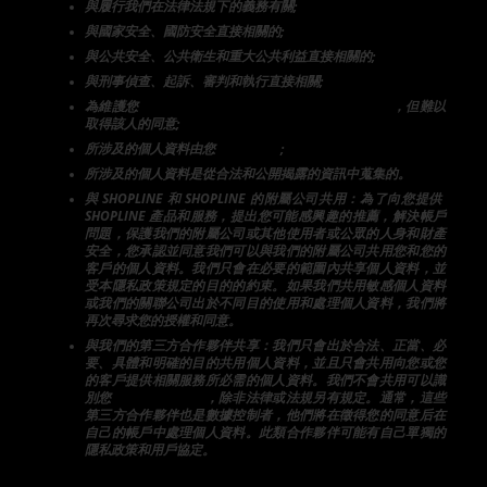
與履行我們在法律法規下的義務有關;
與國家安全、國防安全直接相關的;
與公共安全、公共衛生和重大公共利益直接相關的;
與刑事偵查、起訴、審判和執行直接相關;
為維護您
或任何其他人的生命、財產等重大合法權益
，但難以
取得該人的同意;
所涉及的個人資料由您
向公眾揭露
;
所涉及的個人資料是從合法和公開揭露的資訊中蒐集的。
與 SHOPLINE 和 SHOPLINE 的附屬公司共用：為了向您提供 
SHOPLINE 產品和服務，提出您可能感興趣的推薦，解決帳戶
問題，保護我們的附屬公司或其他使用者或公眾的人身和財產
安全，您承認並同意我們可以與我們的附屬公司共用您和您的
客戶的個人資料。我們只會在必要的範圍內共享個人資料，並
受本隱私政策規定的目的的約束。如果我們共用敏感個人資料
或我們的關聯公司出於不同目的使用和處理個人資料，我們將
再次尋求您的授權和同意。
與我們的第三方合作夥伴共享：我們只會出於合法、正當、必
要、具體和明確的目的共用個人資料，並且只會共用向您或您
的客戶提供相關服務所必需的個人資料。我們不會共用可以識
別您
身份的個人資料
，除非法律或法規另有規定。通常，這些
第三方合作夥伴也是數據控制者，他們將在徵得您的同意后在
自己的帳戶中處理個人資料。此類合作夥伴可能有自己單獨的
隱私政策和用戶協定。