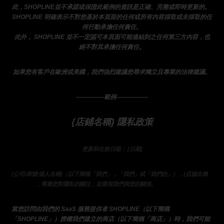
此，SHOPLINE並不承諾或保證此範例的資訊是正確、完整或即時更新的。 
SHOPLINE 明確表示不對您基於本頁面的任何或所有內容採取或未採取的任
何行動承擔任何責任。
此外， SHOPLINE 並不一定認可本頁面可能連結到之任何第三方內容，也
絕不對其承擔任何責任。
如果您有客戶在歐洲或美國，我們強烈建議您尋求獨立且專業的法律建議。
--------------範例----------------
{店鋪名稱} 隱私政策
更新和生效日期： [日期]
}
{公司/商號/個人名稱}（以下簡稱「我們」，「我們」或「我們的」），{店舖名稱
的運營商
，尊重您對隱私的關注，並重視我們與您的關係。 
當您訪問由我們的 SaaS 服務提供者 SHOPLINE（以下簡稱
「SHOPLINE」）授權我們建立的商店（以下簡稱「商店」）時，我們可能