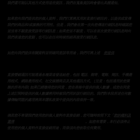
我們還可能以其他方式使用這些資訊，我們在蒐集資訊時會發出具體通知。
如果您向我們提供您的個人資料，我們打算將其用於直接行銷目的，以提供或宣傳
我們的商品和/或服務的可用性。但是，我們會在第一次向您傳送行銷訊息時確認您
並沒有不願意接受該等行銷訊息；如果您並不願意，可以在首次接受行銷訊息時向
我們表達您的意願，也可以在任何時候拒絕再接受行銷訊息。
「
的資料」一
如您向我們提供有關資料並明確同意該等用途，我們可將上述
您提供
節所載的各類個人資料用於直接促銷。
直接營銷通訊可能透過各種渠道發送給您，包括 電話、郵寄、電郵、簡訊、手機應
用程式、網路應用程式、社交媒體商店及其他通訊方式。 [注意：包括適用於您業
務的所有內容] 如果已經徵得您的同意，您在表格中提供的個人數據，或您在同意
上述訂閱時提供的個人數據將同時被我們用於該行銷目的。我們對本段所述任何數
據傳輸問題的處理將與本隱私政策中提供的內容保持一致。
倘若您不希望我們使用您的個人資料作直接促銷，您可隨時按照下文「
您的權利及
」一節所載的程序選擇退出我們的直接促銷
選擇
。如您有需要，本行必須停止
使用您的個人資料作直接促銷用途，而毋須向您收取任何費用。