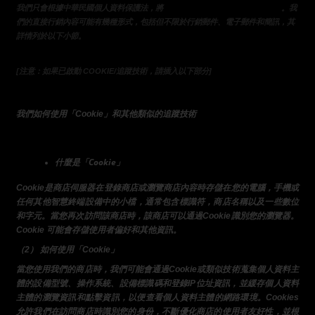
您提供的個人資料用於直接行銷
我們只會根據中華民國個人資料保護法，將
。我
們的直接行銷內容可能有幾種形式，包括但不限於行銷郵件、電子郵件和簡訊，其
詳情列於以下小節。
[注意：如果已啟動 COOKIE/追蹤技術，請插入以下部分]
我們如何使用「Cookie」和其他類似的追蹤技術
什麼是「Cookie」
Cookie是商店伺服器在登錄商店或瀏覽商店內容時存儲在您的電腦，手機或
任何其他智慧終端設備中的小檔，通常包含標識符，商店名稱以及一些數位
和字元。當您再次訪問該商店時，該商店可以通過Cookie識別您的瀏覽器。
Cookie 可能會存儲使用者偏好和其他資訊。
（2） 如何使用「Cookie」
當您使用我們的商店時，我們可能會通過Cookie或類似技術蒐集個人資料主
體的設備型號、操作系統、設備標識碼和登錄IP位址資訊，並緩存個人資料
主體的瀏覽資訊和點擊資訊，以便查看個人資料主體的網路環境。Cookies
允許我們在訪問商店時識別您的身份，不斷優化商店的使用者友好性，並根