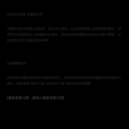
我們如何更新 本隱私政策 
本隱私政策可能會定期更新，恕不另行通知，以反映我們個人資料慣例的變化。我
們將在我們的商店上發佈醒目的通知，通知您我們的隱私政策的任何重大變更，並
在政策頂部註明最近更新時間。
如何聯繫我們
如果您對本隱私政策有任何疑問或意見，或者您希望我們更新有關您或您的偏好的
資訊，請通過電子郵件 {插入商店的CS電子郵件]與我們聯繫。
[最新更新日期：請填入最新更新日期]