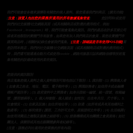
我們可能會從各種來源獲取有關您的個人資料。當您通過我們的商店、[擴充功能]
您的業務所適用的所有
或通過
[
注意：請置入包括
數據蒐集管道
]
您訪問和/或使用
我們的社交媒體/社交網路頁面（或其相關商店或對應的應用程式，例如
Facebook，Instagram）時，我們可能會蒐集此資訊。我們的產品在許多百貨公司
或者其他類型的實體門市有販售，如果您有加入我們商店的會員，當您在實體門市
購買商品時，[相關的紀錄也會被我們蒐集。]
[注意：請確認是否有使用POS功能]
當
您訪問本商店，我們的社交媒體/社交網路頁面（或其相關商店或對應的應用程式）
時，我們還可能通過自動方式或使用cookie，網路伺服器日誌和網路信標等技術蒐
集有關您的設備或使用的某些資訊。
您提供的資訊類別
商店蒐集您個人資料之個人資料類別可能包括以下類別：1. 識別類 - (1) 辨識個人者 
( 如會員之姓名、地址、電話、電子郵件等 )；(2) 辨識財務者 ( 如信用卡或金融機
構帳戶資訊等 )；(3) 政府資料中之辨識者 ( 如身分證統一編號、統一證號、稅籍編
號、護照號碼等 )。2. 個人特徵類 - 個人描述 ( 如性別、出生年月日、尺寸等 )。3.
社會情況 – (1) 住家及設施 ( 如住所地址等 )；(2) 財產（如所有或具有其他權利之
動產等）；(3) 移民情形 ( 護照、工作許可文件、居留證明文件等 )；(4) 生活格調 ( 
如使用消費品之種類及服務之細節等 )；(5) 慈善機構或其他團體之會員資格 ( 如社
團法人、俱樂部或其他志願團體參與者紀錄等 )。
[注意：請務必列出適用於您業務的所有內容]