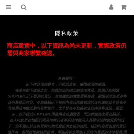
隱私政策
商店建置中，以下資訊為尚未更新，實際政策仍
需與商家聯繫確認。
免責聲明： 
以下內容僅供參考，不構成廣告、招攬或法律建議。
在發佈如下政策之前，您應該諮詢獨立的法律意見。您應仔細閱讀
SHOPLINE以下提供的資訊，並根據您的實際需要修改，刪除或添加所有和
任何條款及內容。令您接觸以下範例內容或此處包含的任何連結並非旨在令
您使用或傳輸此類內容和資訊，也非旨在令您接收這些內容和資訊，更近一
步，並不構成SHOPLINE與使用者或瀏覽器
之
間法律服務之委任關係。
在未向您所在地區的職業律師或者專業法律從業人員尋求法律意見的情況
下，您不應出於任何目的依賴此處提供之範例資訊。範例內容所包含的資訊
僅作為一般概括性的資訊提供，可能反映也可能未反映出最新的法律發展;因