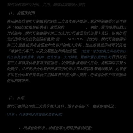
我們如何處理及利用、共用、轉讓和揭露個人資料
（1） 處理及利用
商店的某些功能可能由我們的第三方合作夥伴提供，我們可能會委託合作夥
伴（包括技術服務提供者）處理您的
某些個人資料
。 例如，當您使用自動支
付功能時，我們可能會要求第三方支付公司處理您的信用卡資訊，以便按照
您的指示向您收取相關服務費; 當
使用 
SHOPLINE 付款時，我們可能會要求
第三方服務提供者處理您和您客戶的個人資料，這些服務提供者可以促進
「瞭解您的客戶」以及交易監控和風險管理。 
 [注意：添加您與之共用此資訊
我們將與
的任何其他供應商。例如，銷售管道、支付閘道、運輸和履行應用程式]
第三方服務提供者簽署保密協定，以管理數據處理的目的、處理期限和雙方
的責任，並將要求合作夥伴根據我們的要求和本隱私政策處理數據。如果您
不同意合作夥伴蒐集提供相關服務所需的個人資料，您或您的客戶可能無法
使用相關服務。
（2） 共用
我們不會與任何第三方共享個人資料，除非存在以下一種或多種情況：
[注意： 包括適用於您業務的所有內容]
根據您的要求，或經您事先明確授權或同意;