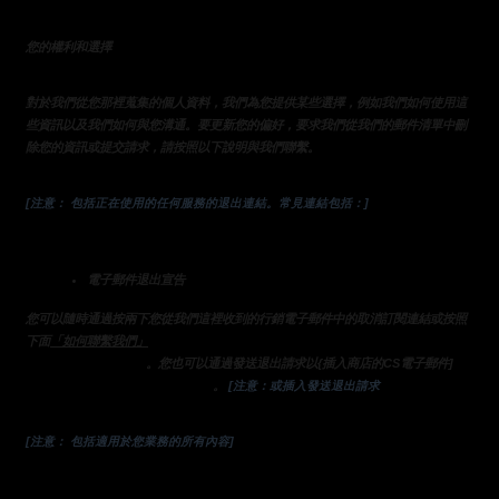
您的權利和選擇
對於我們從您那裡蒐集的個人資料，我們為您提供某些選擇，例如我們如何使用這
些資訊以及我們如何與您溝通。要更新您的偏好，要求我們從我們的郵件清單中刪
除您的資訊或提交請求，請按照以下說明與我們聯繫。
[注意： 包括正在使用的任何服務的退出連結。常見連結包括：]
電子郵件退出宣告
您可以隨時通過按兩下您從我們這裡收到的行銷電子郵件中的取消訂閱連結或按照
部分中的說明與我們聯繫，來告訴我們不要通過電子郵
下面
「如何聯繫我們」
件向您發送行銷通信
來
。您也可以通過發送退出請求以{插入商店的CS電子郵件]
選擇不接收我們的營銷電子郵件
的替代說明]
。
 [注意：或插入發送退出請求
[注意： 包括適用於您業務的所有內容]