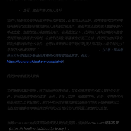
查看、更新和修改個人資料
我們可能會在必要時保留和使用您的資訊，以實現上述目的。您有權要求訪問和接
收有關我們維護的有關您的個人資料的詳細資訊，更新和更正您的個人數據中的不
準確之處，並酌情阻止或刪除該資訊。在某些情況下，訪問個人資料的權利可能會
受到當地法律要求的限制。在授予訪問許可權或進行更正之前，我們可能會採取合
理的步驟來驗證您的身份。您可以通過發送電子郵件至{插入商店的CS電子郵件][注
來請求查看，更改或刪除您的個人資料
意我們的數據保護官「
。
 [注意：添加您
所在司法管轄區的數據保護機構的聯繫資訊或商店。例如：
https://ico.org.uk/make-a-complaint/
]
我們如何保護個人資料
我們維護適當的管理，技術和物理保護措施，旨在保護您提供的個人資料免受意
外，非法或未經授權的破壞，丟失，更改，訪問，揭露或使用。但是，沒有任何系
統是完美安全零疑慮的，我們不能保證有關您的資訊在任何情況下都將保持安全，
包括您的數據在傳輸給我們期間的安全性或您行動裝置上數據的安全性。
隱私政策 
有關SHOPLINE如何保留和保護個人資料的資訊，請參閱 
SHOPLINE
（https://shopline.tw/about/privacy）。 