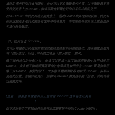
據您的需求對商店進行調整。您也可以更改瀏覽器的設置，以便瀏覽器不接
受我們商店上的Cookie，但這可能會影響您對商店某些功能的使用。
在SHOPLINE中我們所建立的商店上，藉助Cookie和其他類似技術，我們可
以識別您是否是我們的既有使用者或者會員，而無需在每個頁面上重新登錄
和進行身份驗證。
（3）如何管理「Cookie」
您可以根據自己的偏好來管理或刪除某些類別的追蹤技術。許多瀏覽器都具
有「請勿追蹤」功能，可向商店發送「請勿追蹤」 請求。
除了我們提供的控制之外，您還可以選擇在其互聯網瀏覽器中啟用或禁用
Cookie。大多數互聯網瀏覽器還允許您選擇是禁用所有 Cookie 還是僅禁用
第三方 Cookie。默認情況下，大多數互聯網瀏覽器 都接受 Cookie，但可以
更改此設置。有關詳細資訊，請參閱 Internet 瀏覽器中的「説明」功能表或
設備的文件。
隱私政策
[注意： 請務必根據您商店上的當前 COOKIE 清單檢查此列表： 
（shopline.com）。
]
以下連結提供了有關如何在所有主流瀏覽器中控制 Cookie 的說明：