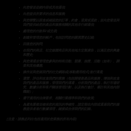
向您發送促銷內容或其他通信;
向您提供所要求的信息和服務;
與您聯繫以跟進或確認您的訂單，約會，退貨或退款，並向您發送與
我們提供給您的產品和服務相關的其他非行銷通信;
處理您的付款和/或交易;
創建和管理您的帳戶，包括訪問您的購買歷史記錄;
回復您的詢問;
在我們的商店、社交媒體商店和其他地方定製廣告，以滿足您的興趣
和歷史;
與您溝通並管理您參與的特殊活動、競賽、抽獎、活動（如有）、調
查和其他優惠;
操作並與您就我們的社交網路或[移動應用程式]進行溝通;
運營、評估和改進我們的業務（包括開發新產品和服務，增強和改進
我們的產品和服務，管理我們的溝通，分析我們的產品，執行市場研
究、數據分析和客戶關係管理計劃，以及執行會計、審計和其他內部
職能）;
遵守適用的法律要求、相關行業標準和我們的政策;
為避免重複並確保您的資訊的準確性，請定期在內部或通過我們的服
務提供者進行數據清理，鏈接或合併我們的記錄。
[注意：請務必列出包括適用於您業務的所有內容]