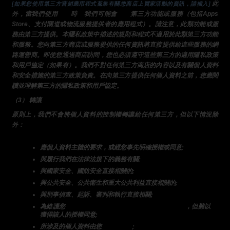
 此
[如果您使用第三方营銷應用程式蒐集有關您商店上買家活動的資訊，請插入]
外，當我們使用
商店
時
，
我們可能會
使用
第三方功能或服務（包括Apps 
Store、支付閘道或物流服務提供者的應用程式）。請注意，此類功能或服
務由第三方提供。本隱私政策中描述的規則和程式不適用於此類第三方功能
和服務。您向第三方商店或服務提供的任何資訊將直接提供給這些服務的網
路運營商。即使您通過商店訪問，您也必須遵守這些第三方的適用隱私政策
和用戶協定（如果有）。我們不對任何第三方商店的內容以及有關個人資料
和安全措施的第三方政策負責。在向第三方提供任何個人資料之前，您應閱
讀並理解第三方的隱私政策和用戶協定。
（3） 轉讓
原則上，我們不會將個人資料的控制權轉讓給任何第三方，但以下情況除
外：
應個人資料主體的要求，或經您事先明確授權或同意;
與履行我們在法律法規下的義務有關;
與國家安全、國防安全直接相關的;
與公共安全、公共衛生和重大公共利益直接相關的;
與刑事偵查、起訴、審判和執行直接相關;
為維護您
或任何其他人的生命、財產等重大合法權益
，但難以
獲得該人的授權同意;
所涉及的個人資料由您
向公眾揭露
;