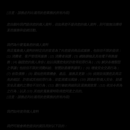
[注意：請務必列出適用於您業務的所有內容]
您自願向我們提供您的個人資料，但如果您不提供您的個人資料，則可能無法獲得
某些服務和促銷活動。
我們為什麼蒐集您的個人資料
商店蒐集個人資料的特定目的皆是為了向您提供商品或服務，包括但不限於提供：
(1) 消費者、客戶管理與服務；(2) 消費者保護；(3) 網路購物及其他電子商務服
務；(4) 驗證您的個人身份 ( 如以保護您免於詐欺等犯罪行為 )；(5) 解決各種類型
之爭議 ( 包括但不限於消費糾紛、智慧財產權爭議等 )； (6) 增進安全交易行為；
(7) 收取債務； (8) 通知您商業機會、產品、服務及更新；(9) 偵測並保護您及商店
免於錯誤、詐欺或其他犯罪行為，並監測遵法風險；(10) 調查針對個人安全、財產
安全及違約之潛在不法行為；(11) 履行條款與細則及退換貨政策；(12) 依法令所為
之行為；以及 (13) 其他於蒐集當時取得您同意之目的。
[注意：請務必列出適用於您業務的所有內容]
我們如何使用個人資料
我們可能會將您提供的資訊用於以下目的：