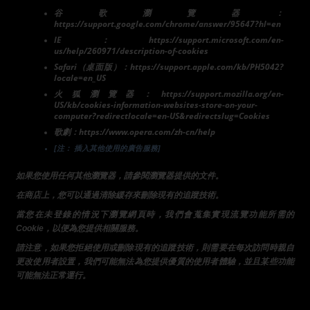
谷歌瀏覽器：
https://support.google.com/chrome/answer/95647?hl=en
IE：https://support.microsoft.com/en-
us/help/260971/description-of-cookies
Safari（桌面版）：https://support.apple.com/kb/PH5042?
locale=en_US
火狐瀏覽器：https://support.mozilla.org/en-
US/kb/cookies-information-websites-store-on-your-
computer?redirectlocale=en-US&redirectslug=Cookies
歌劇：https://www.opera.com/zh-cn/help
[注： 插入其他使用的廣告服務]
如果您使用任何其他瀏覽器，請參閱瀏覽器提供的文件。
在商店上，您可以通過清除緩存來刪除現有的追蹤技術。
當您在未登錄的情況下瀏覽網頁時，我們會蒐集實現流覽功能所需的
Cookie，以便為您提供相關服務。
請注意，如果您拒絕使用或刪除現有的追蹤技術，則需要在每次訪問時親自
更改使用者設置，我們可能無法為您提供優質的使用者體驗，並且某些功能
可能無法正常運行。