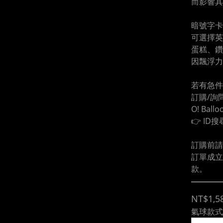
而影響其
暗號字卡
可選擇英
蛋糕、鑽
因飄浮力
若有急件
訂購/詢問
O! Ball
👉 ID搜
訂購前請
訂單成立
款。
NT$1,5
氣球款式