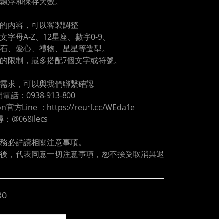
飄浮和保存天數。
的內容，可以客製調整
文字母A-Z、12星座、數字0-9、
石、愛心、禮物、星星等造型。
的限制，最多搭配7個文字或符號。
需求，可以與我們聯繫確認
電話：0938-913-800
oon官方Line ：https://reurl.cc/WEda1e
尋：@068ilecs
務必詳讀相關注意事項。
後，代表同意一切注意事項，恕不接受取消與退
80