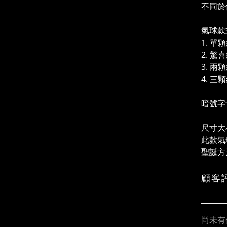
不同於
氣球款
1. 單
2. 驚
3. 
4. 
暗號字
尺寸大
此款氣
聖誕方
顧客
尚未有