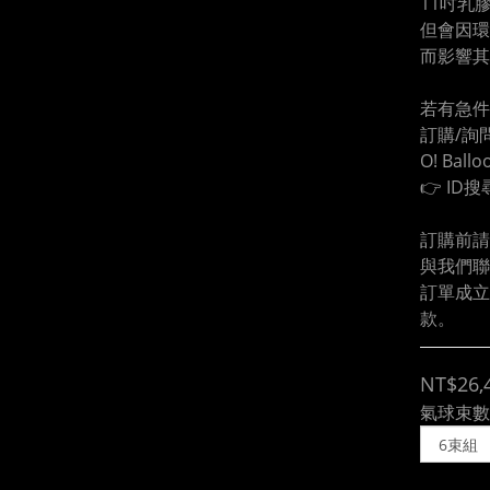
11吋乳
但會因環
而影響其
若有急件
訂購/詢問
O! Ball
👉 ID搜
訂購前請
與我們聯
訂單成立
款。
NT$26,
氣球束數