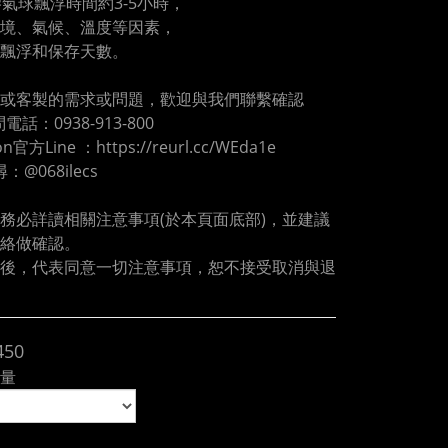
膠氣球飄浮時間約3-5小時，
境、氣候、溫度等因素，
飄浮和保存天數。
或客製的需求或問題，歡迎與我們聯繫確認
電話：0938-913-800
oon官方Line ：https://reurl.cc/WEda1e
尋：@068ilecs
務必詳讀相關注意事項(於本頁面底部)，並建議
絡做確認。
後，代表同意一切注意事項，恕不接受取消與退
450
量