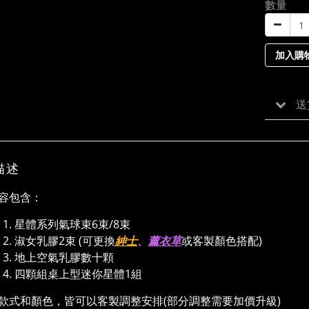
數量
加入購
送
描述
容包含：
星體系列氣球束6束/8束
淑⼥乳膠2束 (可更換
紳士
、
薰衣草
或客製顏色搭配)
地上空氣乳膠數⼗顆
四顆組桌上型迷你星體1組
款式和顏色，皆可以客製調整安排(部分調整需要加價升級)